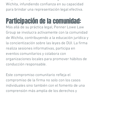
Wichita, infundiendo confianza en su capacidad
para brindar una representación legal efectiva.
Participación de la comunidad:
Más allá de su práctica legal, Penner Lowe Law
Group se involucra activamente con la comunidad
de Wichita, contribuyendo a la educación jurídica y
la concientización sobre las leyes de DUI. La firma
realiza sesiones informativas, participa en
eventos comunitarios y colabora con
organizaciones locales para promover hábitos de
conducción responsable.
Este compromiso comunitario refleja el
compromiso de la firma no solo con los casos
individuales sino también con el fomento de una
comprensión más amplia de los derechos y
responsabilidades legales. Al compartir su
experiencia con la comunidad, Penner Lowe Law
Group desempeña un papel en la prevención de
incidentes de DUI y la promoción de carreteras
más seguras en Wichita.
Innovación Jurídica
y